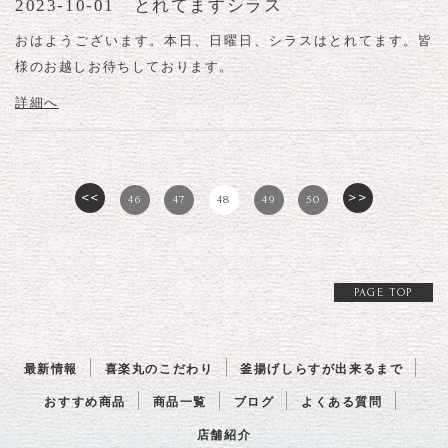
2023-10-01 とれてますシラス
おはようございます。本日、日曜日、シラスはとれてます。皆
様のお越しお待ちしております。
詳細へ
<<
>>
46
47
48
49
50
PAGE TOP
最新情報
喜楽丸のこだわり
釜揚げしらすが出来るまで
おすすめ商品
商品一覧
ブログ
よくある質問
店舗紹介