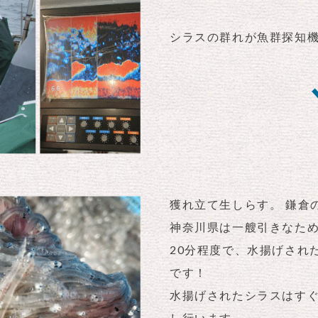
シラスの群れが魚群探知
獲れ立て生しらす。 鎌倉
神奈川県は一艘引きなため
20分程度で、水揚げされ
です！
水揚げされたシラスはす
し行います。