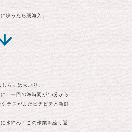
機に映ったら網海入。
のしらすは大ぶり。
に、一回の漁時間が15分から
たシラスがまだピチピチと新鮮
ぐに氷締め！この作業を繰り返