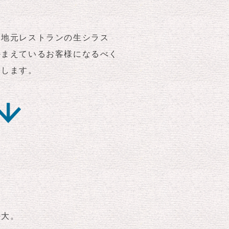
！地元レストランの生シラス
かまえているお客様になるべく
業します。
特大。